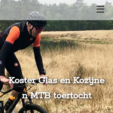
Homepage
Nieuws
Evenementen
Evenement aanmelden
Koster Glas en Kozijne
n MTB toertocht